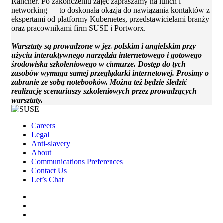
Rancher. Po zakończeniu zajęć zapraszamy na lunch i
networking — to doskonała okazja do nawiązania kontaktów z
ekspertami od platformy Kubernetes, przedstawicielami branży
oraz pracownikami firm SUSE i Portworx.
Warsztaty są prowadzone w jęz. polskim i angielskim przy
użyciu interaktywnego narzędzia internetowego i gotowego
środowiska szkoleniowego w chmurze. Dostęp do tych
zasobów wymaga samej przeglądarki internetowej. Prosimy o
zabranie ze sobą notebooków. Można też będzie śledzić
realizację scenariuszy szkoleniowych przez prowadzących
warsztaty.
Careers
Legal
Anti-slavery
About
Communications Preferences
Contact Us
Let’s Chat